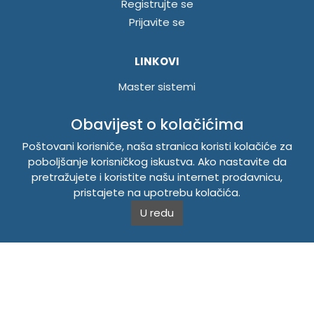
Registrujte se
Prijavite se
LINKOVI
Master sistemi
Brošure
Obavijest o kolačićima
Akcije
Poštovani korisniče, naša stranica koristi kolačiće za
poboljšanje korisničkog iskustva. Ako nastavite da
INFORMACIJE
pretražujete i koristite našu internet prodavnicu,
Politika o kolačićima
pristajete na upotrebu kolačića.
Uslovi korištenja
U redu
Politika privatnosti
TEMPUS DOO BRATUNAC
Svetog Save bb, 75420 Bratunac, Bosna i Hercegovina
Telefon
+38756/260-051