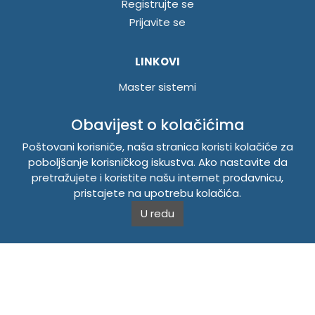
Registrujte se
Prijavite se
LINKOVI
Master sistemi
Brošure
Obavijest o kolačićima
Akcije
Poštovani korisniče, naša stranica koristi kolačiće za
poboljšanje korisničkog iskustva. Ako nastavite da
INFORMACIJE
pretražujete i koristite našu internet prodavnicu,
Politika o kolačićima
pristajete na upotrebu kolačića.
Uslovi korištenja
U redu
Politika privatnosti
TEMPUS DOO BRATUNAC
Svetog Save bb, 75420 Bratunac, Bosna i Hercegovina
Telefon
+38756/260-051