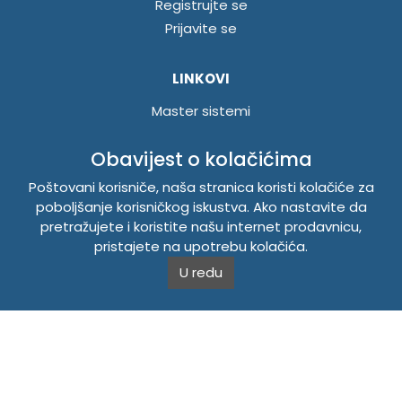
Registrujte se
Prijavite se
LINKOVI
Master sistemi
Brošure
Obavijest o kolačićima
Akcije
Poštovani korisniče, naša stranica koristi kolačiće za
poboljšanje korisničkog iskustva. Ako nastavite da
INFORMACIJE
pretražujete i koristite našu internet prodavnicu,
Politika o kolačićima
pristajete na upotrebu kolačića.
Uslovi korištenja
U redu
Politika privatnosti
TEMPUS DOO BRATUNAC
Svetog Save bb, 75420 Bratunac, Bosna i Hercegovina
Telefon
+38756/260-051