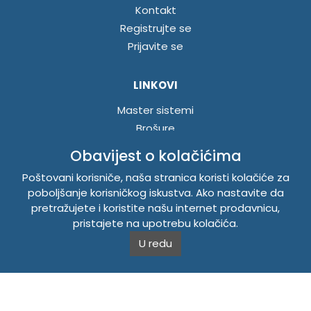
Kontakt
Registrujte se
Prijavite se
LINKOVI
Master sistemi
Brošure
Akcije
Obavijest o kolačićima
Poštovani korisniče, naša stranica koristi kolačiće za
INFORMACIJE
poboljšanje korisničkog iskustva. Ako nastavite da
pretražujete i koristite našu internet prodavnicu,
Politika o kolačićima
pristajete na upotrebu kolačića.
Uslovi korištenja
U redu
Politika privatnosti
TEMPUS DOO BRATUNAC