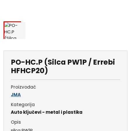
PO-HC.P (Silca PW1P / Errebi
HFHCP20)
Proizvođač
JMA
Kategorija
Auto ključevi - metal i plastika
Opis
silca PW1P