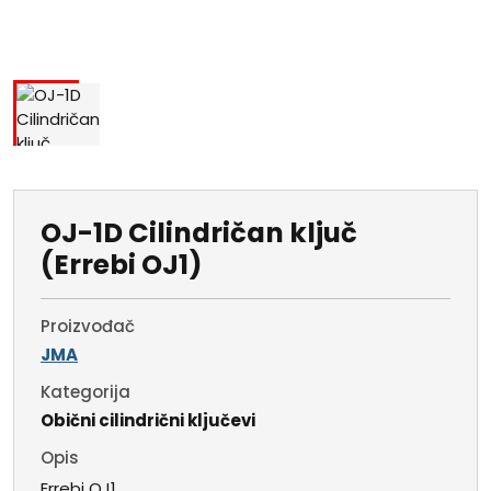
OJ-1D Cilindričan ključ
(Errebi OJ1)
Proizvođač
JMA
Kategorija
Obični cilindrični ključevi
Opis
Errebi OJ1