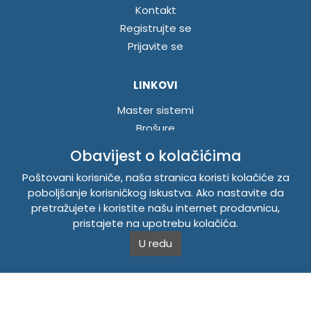
Kontakt
Registrujte se
Prijavite se
LINKOVI
Master sistemi
Brošure
Akcije
Obavijest o kolačićima
Poštovani korisniče, naša stranica koristi kolačiće za
INFORMACIJE
poboljšanje korisničkog iskustva. Ako nastavite da
pretražujete i koristite našu internet prodavnicu,
Politika o kolačićima
pristajete na upotrebu kolačića.
Uslovi korištenja
U redu
Politika privatnosti
TEMPUS DOO BRATUNAC