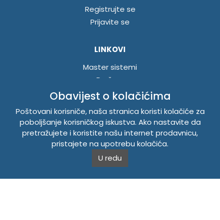
Registrujte se
Prijavite se
LINKOVI
Master sistemi
Brošure
Akcije
Obavijest o kolačićima
Poštovani korisniče, naša stranica koristi kolačiće za
INFORMACIJE
poboljšanje korisničkog iskustva. Ako nastavite da
pretražujete i koristite našu internet prodavnicu,
Politika o kolačićima
pristajete na upotrebu kolačića.
Uslovi korištenja
U redu
Politika privatnosti
TEMPUS DOO BRATUNAC
Svetog Save bb, 75420 Bratunac, Bosna i Hercegovina