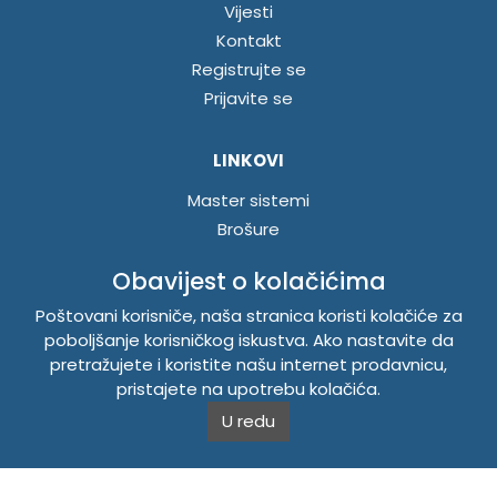
Vijesti
Kontakt
Registrujte se
Prijavite se
LINKOVI
Master sistemi
Brošure
Akcije
Obavijest o kolačićima
Poštovani korisniče, naša stranica koristi kolačiće za
INFORMACIJE
poboljšanje korisničkog iskustva. Ako nastavite da
Politika o kolačićima
pretražujete i koristite našu internet prodavnicu,
Uslovi korištenja
pristajete na upotrebu kolačića.
Politika privatnosti
U redu
TEMPUS DOO BRATUNAC