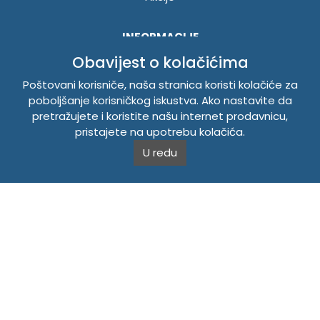
INFORMACIJE
Obavijest o kolačićima
Politika o kolačićima
Uslovi korištenja
Poštovani korisniče, naša stranica koristi kolačiće za
Politika privatnosti
poboljšanje korisničkog iskustva. Ako nastavite da
pretražujete i koristite našu internet prodavnicu,
pristajete na upotrebu kolačića.
TEMPUS DOO BRATUNAC
U redu
Svetog Save bb, 75420 Bratunac, Bosna i Hercegovina
Telefon
+38756/260-051
Mobilni
+38765/357-215
Mobilni
+38766/813-242
JIB 4405087080000
Porez 405087080000
Matični broj 59-01-0081-23
Copyright © 2026. Tempus DOO Bratunac. Sva prava