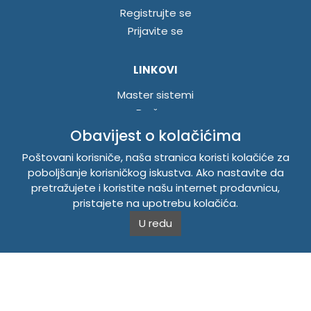
Registrujte se
Prijavite se
LINKOVI
Master sistemi
Brošure
Akcije
Obavijest o kolačićima
Poštovani korisniče, naša stranica koristi kolačiće za
INFORMACIJE
poboljšanje korisničkog iskustva. Ako nastavite da
pretražujete i koristite našu internet prodavnicu,
Politika o kolačićima
pristajete na upotrebu kolačića.
Uslovi korištenja
U redu
Politika privatnosti
TEMPUS DOO BRATUNAC
Svetog Save bb, 75420 Bratunac, Bosna i Hercegovina