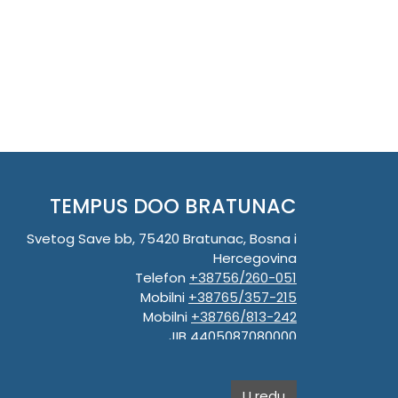
TEMPUS DOO BRATUNAC
Svetog Save bb, 75420 Bratunac, Bosna i
Hercegovina
Telefon
+38756/260-051
Mobilni
+38765/357-215
Mobilni
+38766/813-242
JIB 4405087080000
Porez 405087080000
Matični broj 59-01-0081-23
U redu