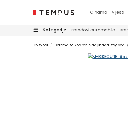
O nama
Vijesti
Kategorije
Brendovi automobila
Bre
Proizvodi
Oprema za kopiranje daljinaca i tagova