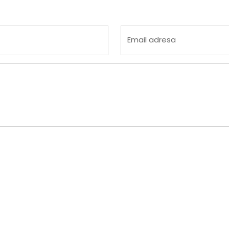
 4
na 5
Email adresa