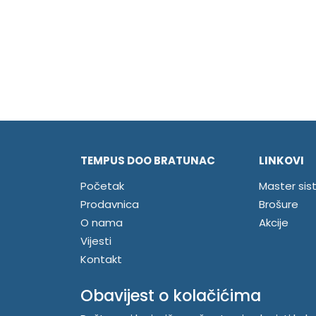
TEMPUS DOO BRATUNAC
LINKOVI
Početak
Master sis
Prodavnica
Brošure
O nama
Akcije
Vijesti
Kontakt
Registrujte se
Obavijest o kolačićima
Prijavite se