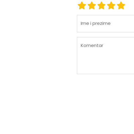
ocjena 1
ocjena 2
ocjena 3
ocjena
ocje
Ime i prezime
Komentar