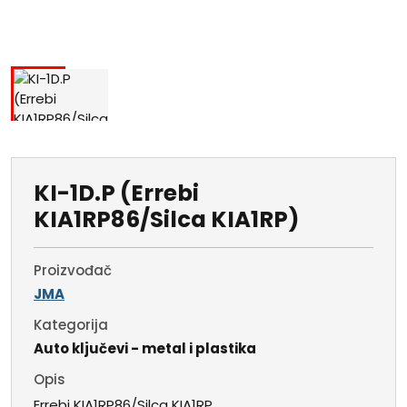
KI-1D.P (Errebi
KIA1RP86/Silca KIA1RP)
Proizvođač
JMA
Kategorija
Auto ključevi - metal i plastika
Opis
Errebi KIA1RP86/Silca KIA1RP