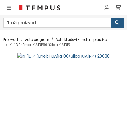
Proizvodi
Auto program
Auto ključevi - metal i plastika
KI-1D.P (Errebi KIA1RP86/Silca KIA1RP)