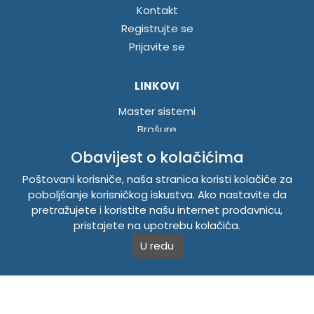
Kontakt
Registrujte se
Prijavite se
LINKOVI
Master sistemi
Brošure
Akcije
Obavijest o kolačićima
Poštovani korisniče, naša stranica koristi kolačiće za
INFORMACIJE
poboljšanje korisničkog iskustva. Ako nastavite da
pretražujete i koristite našu internet prodavnicu,
Politika o kolačićima
pristajete na upotrebu kolačića.
Uslovi korištenja
U redu
Politika privatnosti
TEMPUS DOO BRATUNAC