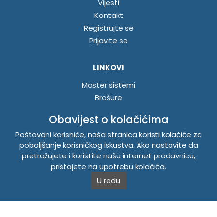
Vijesti
Kontakt
Registrujte se
Prijavite se
LINKOVI
Master sistemi
Brošure
Akcije
Obavijest o kolačićima
Poštovani korisniče, naša stranica koristi kolačiće za
INFORMACIJE
poboljšanje korisničkog iskustva. Ako nastavite da
Politika o kolačićima
pretražujete i koristite našu internet prodavnicu,
pristajete na upotrebu kolačića.
Uslovi korištenja
Politika privatnosti
U redu
TEMPUS DOO BRATUNAC