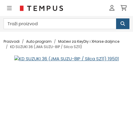
Proizvodi
Auto program
Mačevi za KeyDiy i XHorse daljince
KD SUZUKI 36 (JMA SUZU-8IP / Silca SZ11)