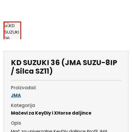
KD SUZUKI 36 (JMA SUZU-8IP
/ Silca SZ11)
Proizvođač
JMA
Kategorija
Mačevi za KeyDiy i XHorse daljince
Opis
Mač za univerzalne KeyDiy daljince Profil JMA