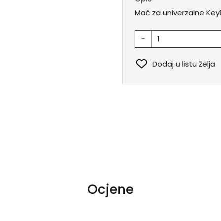
Mač za univerzalne KeyDi
-
Dodaj u listu želja
Ocjene