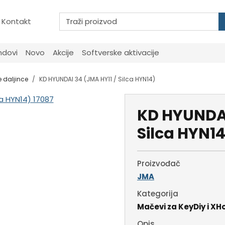
Kontakt
ndovi
Novo
Akcije
Softverske aktivacije
e daljince
KD HYUNDAI 34 (JMA HY11 / Silca HYN14)
KD HYUNDAI
Silca HYN1
Proizvođač
JMA
Kategorija
Mačevi za KeyDiy i XH
Opis