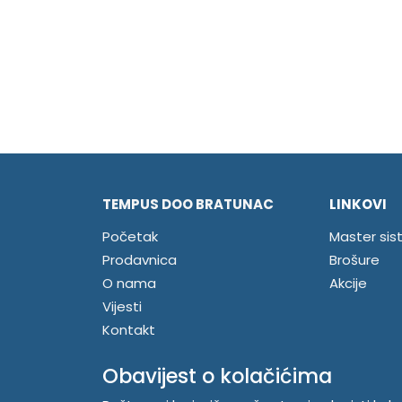
TEMPUS DOO BRATUNAC
LINKOVI
Početak
Master sis
Prodavnica
Brošure
O nama
Akcije
Vijesti
Kontakt
Registrujte se
Obavijest o kolačićima
Prijavite se