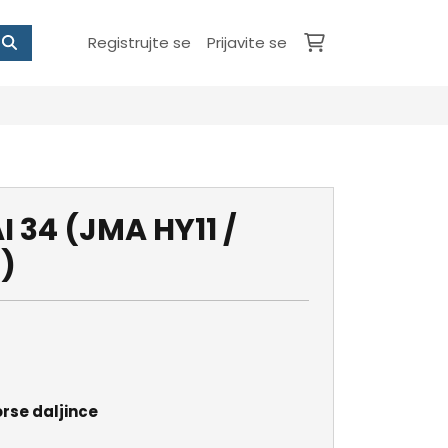
Registrujte se
Prijavite se
 34 (JMA HY11 /
4)
orse daljince