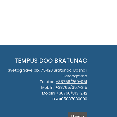
TEMPUS DOO BRATUNAC
Svetog Save bb, 75420 Bratunac, Bosna i
Hercegovina
Telefon
+38756/260-051
Mobilni
+38765/357-215
Mobilni
+38766/813-242
JIB 4405087080000
Porez 405087080000
Matični broj 59-01-0081-23
U redu