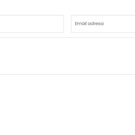
 4
na 5
Email adresa