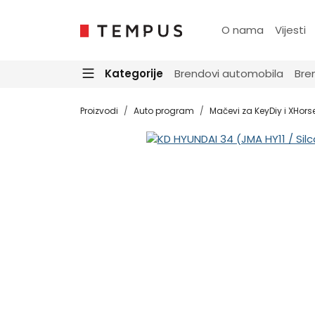
O nama
Vijesti
Kategorije
Brendovi automobila
Bre
Proizvodi
Auto program
Mačevi za KeyDiy i XHors