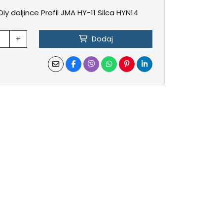
y daljince Profil JMA HY-11 Silca HYN14
+
Dodaj