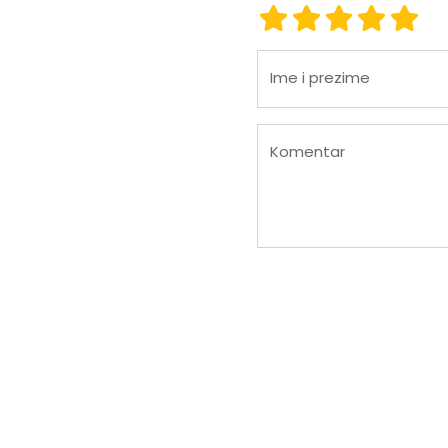
ocjena 1
ocjena 2
ocjena 3
ocjena
ocje
Ime i prezime
Komentar