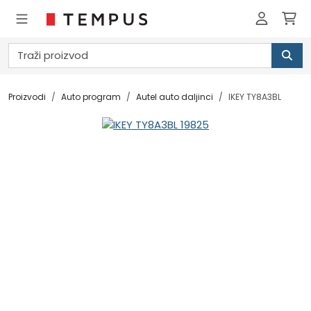
Proizvodi
Auto program
Autel auto daljinci
IKEY TY8A3BL