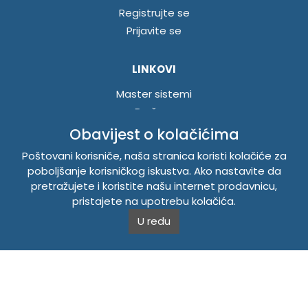
Registrujte se
Prijavite se
LINKOVI
Master sistemi
Brošure
Akcije
Obavijest o kolačićima
Poštovani korisniče, naša stranica koristi kolačiće za
INFORMACIJE
poboljšanje korisničkog iskustva. Ako nastavite da
pretražujete i koristite našu internet prodavnicu,
Politika o kolačićima
pristajete na upotrebu kolačića.
Uslovi korištenja
U redu
Politika privatnosti
TEMPUS DOO BRATUNAC
Svetog Save bb, 75420 Bratunac, Bosna i Hercegovina