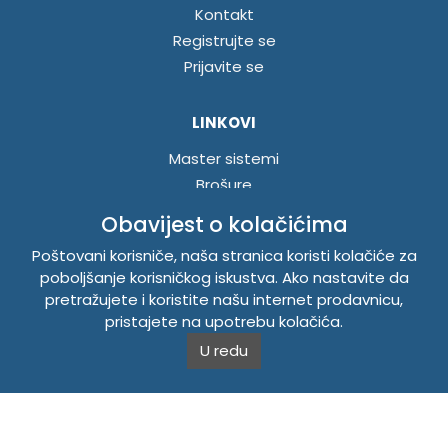
Kontakt
Registrujte se
Prijavite se
LINKOVI
Master sistemi
Brošure
Akcije
Obavijest o kolačićima
Poštovani korisniče, naša stranica koristi kolačiće za
INFORMACIJE
poboljšanje korisničkog iskustva. Ako nastavite da
pretražujete i koristite našu internet prodavnicu,
Politika o kolačićima
pristajete na upotrebu kolačića.
Uslovi korištenja
U redu
Politika privatnosti
TEMPUS DOO BRATUNAC