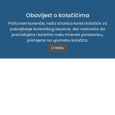
INFORMACIJE
Obavijest o kolačićima
Politika o kolačićima
Poštovani korisniče, naša stranica koristi kolačiće za
Uslovi korištenja
poboljšanje korisničkog iskustva. Ako nastavite da
Politika privatnosti
pretražujete i koristite našu internet prodavnicu,
pristajete na upotrebu kolačića.
TEMPUS DOO BRATUNAC
U redu
Svetog Save bb, 75420 Bratunac, Bosna i Hercegovina
Telefon
+38756/260-051
Mobilni
+38765/357-215
Mobilni
+38766/813-242
JIB 4405087080000
Porez 405087080000
Matični broj 59-01-0081-23
Copyright © 2026. Tempus DOO Bratunac. Sva prava
zadržana.