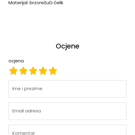
Materijal: brzorežući čelik
Ocjene
ocjena
ocjena 1
ocjena 2
ocjena 3
ocjena 4
ocjena 5
Ime i prezime
Email adresa
Komentar