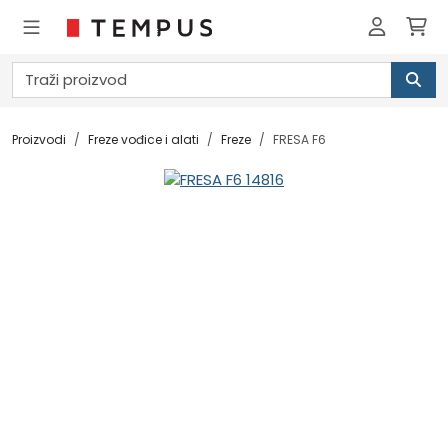
Proizvodi
Freze vođice i alati
Freze
FRESA F6