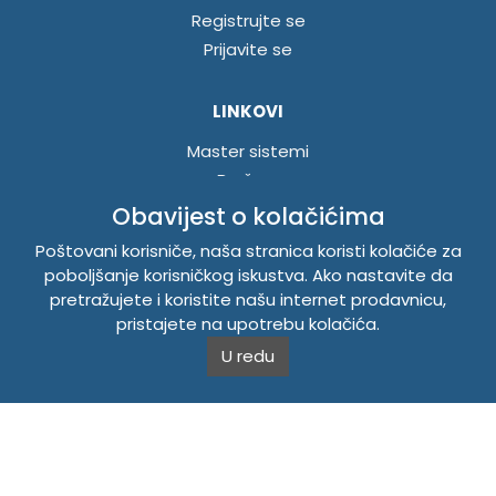
Registrujte se
Prijavite se
LINKOVI
Master sistemi
Brošure
Akcije
Obavijest o kolačićima
Poštovani korisniče, naša stranica koristi kolačiće za
INFORMACIJE
poboljšanje korisničkog iskustva. Ako nastavite da
pretražujete i koristite našu internet prodavnicu,
Politika o kolačićima
pristajete na upotrebu kolačića.
Uslovi korištenja
U redu
Politika privatnosti
TEMPUS DOO BRATUNAC
Svetog Save bb, 75420 Bratunac, Bosna i Hercegovina