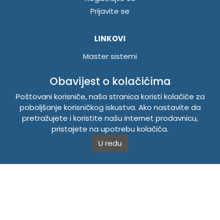
Prijavite se
LINKOVI
Master sistemi
Brošure
Obavijest o kolačićima
Akcije
Poštovani korisniče, naša stranica koristi kolačiće za
poboljšanje korisničkog iskustva. Ako nastavite da
INFORMACIJE
pretražujete i koristite našu internet prodavnicu,
Politika o kolačićima
pristajete na upotrebu kolačića.
Uslovi korištenja
U redu
Politika privatnosti
TEMPUS DOO BRATUNAC
Svetog Save bb, 75420 Bratunac, Bosna i Hercegovina
Telefon
+38756/260-051