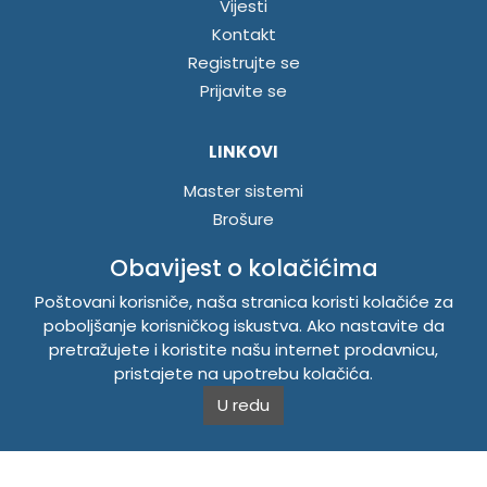
Vijesti
Kontakt
Registrujte se
Prijavite se
LINKOVI
Master sistemi
Brošure
Akcije
Obavijest o kolačićima
Poštovani korisniče, naša stranica koristi kolačiće za
INFORMACIJE
poboljšanje korisničkog iskustva. Ako nastavite da
Politika o kolačićima
pretražujete i koristite našu internet prodavnicu,
pristajete na upotrebu kolačića.
Uslovi korištenja
Politika privatnosti
U redu
TEMPUS DOO BRATUNAC