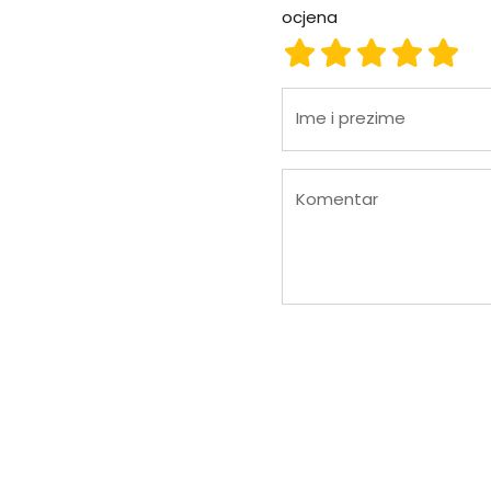
ocjena
ocjena 1
ocjena 2
ocjena 3
ocjena
ocje
Ime i prezime
Komentar