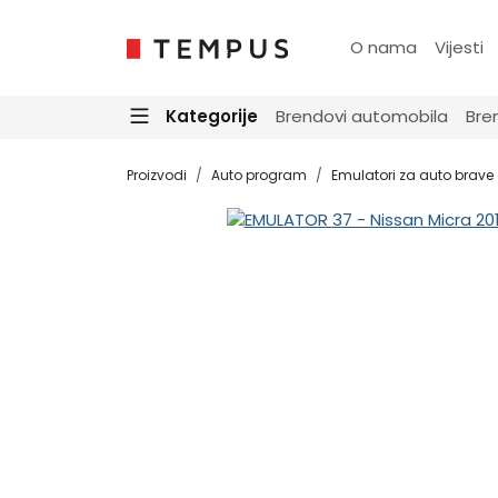
O nama
Vijesti
Kategorije
Brendovi automobila
Bre
Proizvodi
Auto program
Emulatori za auto brave