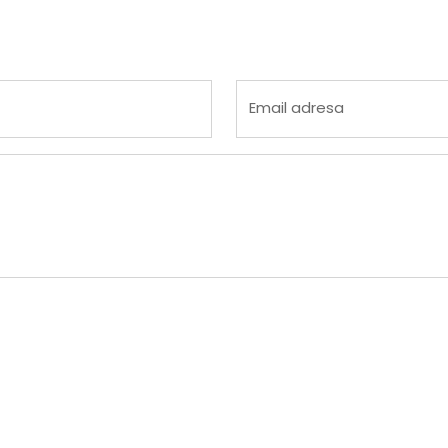
 4
na 5
Email adresa