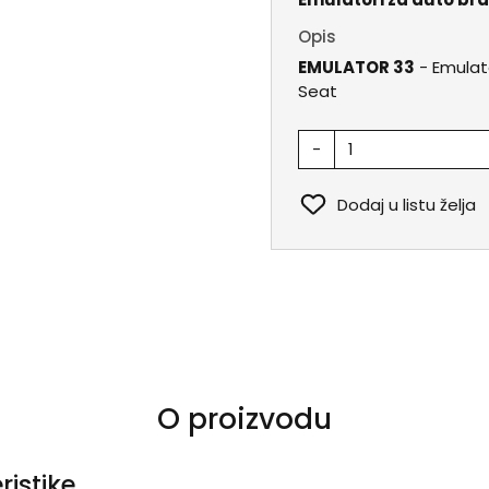
Opis
EMULATOR 33
- Emulat
Seat
-
Dodaj u listu želja
O proizvodu
ristike