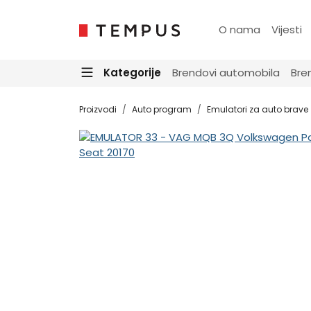
O nama
Vijesti
Kategorije
Brendovi automobila
Bre
Proizvodi
Auto program
Emulatori za auto brave