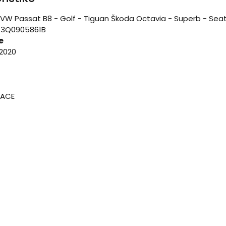
W Passat B8 - Golf - Tiguan Škoda Octavia - Superb - Sea
 3Q0905861B
e
2020
PACE