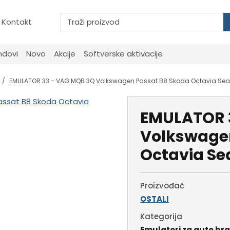
Kontakt
ndovi
Novo
Akcije
Softverske aktivacije
EMULATOR 33 - VAG MQB 3Q Volkswagen Passat B8 Skoda Octavia Sea
EMULATOR 
Volkswage
Octavia Se
Proizvođač
OSTALI
Kategorija
Emulatori za auto br