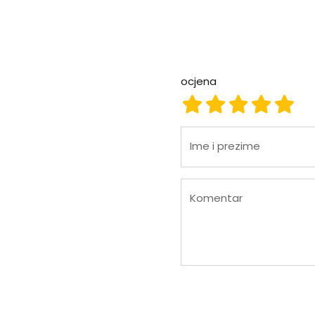
ocjena
ocjena 1
ocjena 2
ocjena 3
ocjena
ocje
Ime i prezime
Komentar