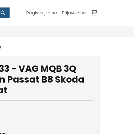
Registrujte se
Prijavite se
t
33 - VAG MQB 3Q
n Passat B8 Skoda
at
ave