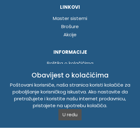
LINKOVI
Master sistemi
Brošure
Akcije
INFORMACIJE
Politika o kolačićima
Uslovi korištenja
Obavijest o kolačićima
Politika privatnosti
Poštovani korisniče, naša stranica koristi kolačiće za
poboljšanje korisničkog iskustva. Ako nastavite da
pretražujete i koristite našu internet prodavnicu,
TEMPUS DOO BRATUNAC
pristajete na upotrebu kolačića.
Svetog Save bb, 75420 Bratunac, Bosna i Hercegovina
U redu
Telefon
+38756/260-051
Mobilni
+38765/357-215
Mobilni
+38766/813-242
JIB 4405087080000