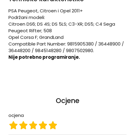
PSA Peugeot, Citroen i Opel 2011+
Podržani modeli:
Citroen DS6; DS 4S; DS 5LS; C3-XR; DS5; C4 Sega
Peugeot Rifter; 508
Opel Corsa F; GrandLand
Compatible Part Number: 9815905380 / 36448900 /
36448200 / 9845148280 / 9807502980.
Nije potrebno programiranje.
Ocjene
ocjena
ocjena 1
ocjena 2
ocjena 3
ocjena 4
ocjena 5