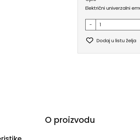
Električni univerzalni e
-
Dodaj u listu želja
O proizvodu
ristike