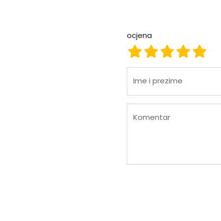
ocjena
ocjena 1
ocjena 2
ocjena 3
ocjena
ocje
Ime i prezime
Komentar