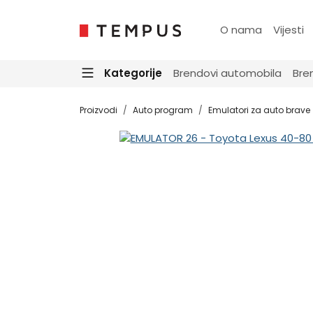
O nama
Vijesti
Kategorije
Brendovi automobila
Bre
Proizvodi
Auto program
Emulatori za auto brave