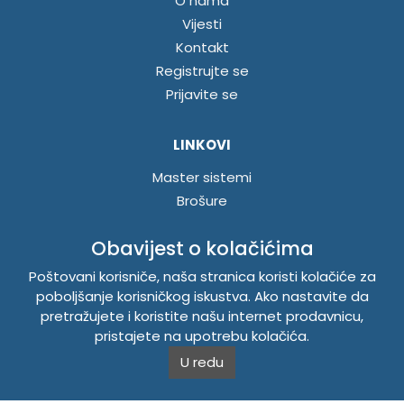
O nama
Vijesti
Kontakt
Registrujte se
Prijavite se
LINKOVI
Master sistemi
Brošure
Akcije
Obavijest o kolačićima
INFORMACIJE
Poštovani korisniče, naša stranica koristi kolačiće za
poboljšanje korisničkog iskustva. Ako nastavite da
Politika o kolačićima
pretražujete i koristite našu internet prodavnicu,
Uslovi korištenja
pristajete na upotrebu kolačića.
Politika privatnosti
U redu