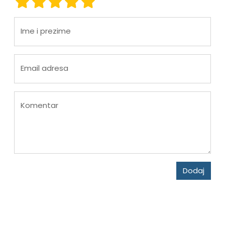
ocjena 1
ocjena 2
ocjena 3
ocjena 4
ocjena 5
Ime i prezime
Email adresa
Komentar
Dodaj