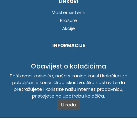
LINKOVI
Master sistemi
Brošure
Akcije
INFORMACIJE
Politika o kolačićima
Uslovi korištenja
Obavijest o kolačićima
Politika privatnosti
Poštovani korisniče, naša stranica koristi kolačiće za
poboljšanje korisničkog iskustva. Ako nastavite da
pretražujete i koristite našu internet prodavnicu,
TEMPUS DOO BRATUNAC
pristajete na upotrebu kolačića.
Svetog Save bb, 75420 Bratunac, Bosna i Hercegovina
U redu
Telefon
+38756/260-051
Mobilni
+38765/357-215
Mobilni
+38766/813-242
JIB 4405087080000