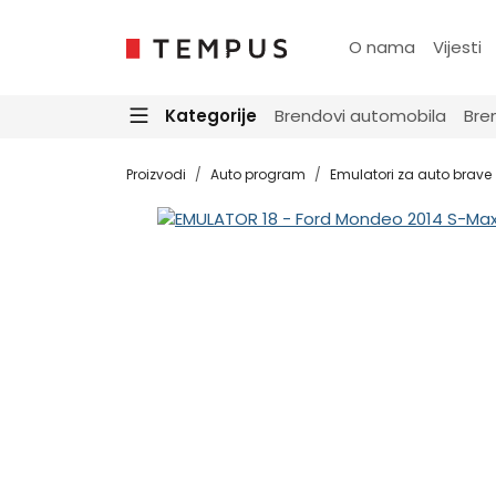
O nama
Vijesti
Kategorije
Brendovi automobila
Bre
Proizvodi
Auto program
Emulatori za auto brave