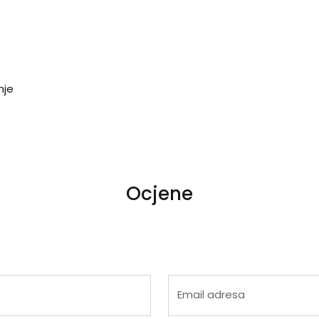
nje
Ocjene
 4
na 5
Email adresa