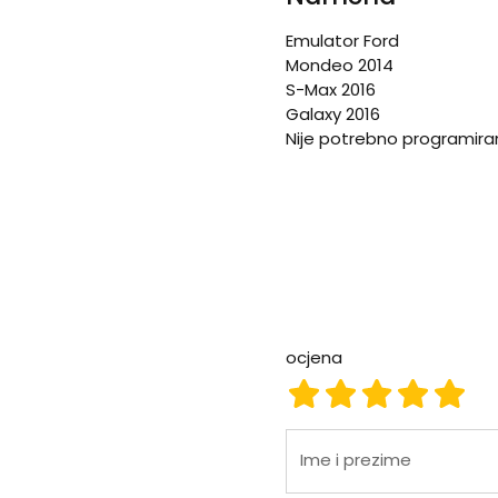
Emulator Ford
Mondeo 2014
S-Max 2016
Galaxy 2016
Nije potrebno programira
ocjena
ocjena 1
ocjena 2
ocjena 3
ocjena
ocje
Ime i prezime