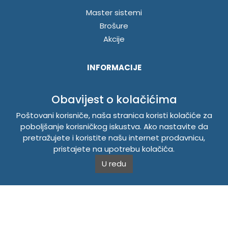
Master sistemi
Brošure
Akcije
INFORMACIJE
Politika o kolačićima
Obavijest o kolačićima
Uslovi korištenja
Politika privatnosti
Poštovani korisniče, naša stranica koristi kolačiće za
poboljšanje korisničkog iskustva. Ako nastavite da
pretražujete i koristite našu internet prodavnicu,
TEMPUS DOO BRATUNAC
pristajete na upotrebu kolačića.
U redu
Svetog Save bb, 75420 Bratunac, Bosna i Hercegovina
Telefon
+38756/260-051
Mobilni
+38765/357-215
Mobilni
+38766/813-242
JIB 4405087080000
Porez 405087080000