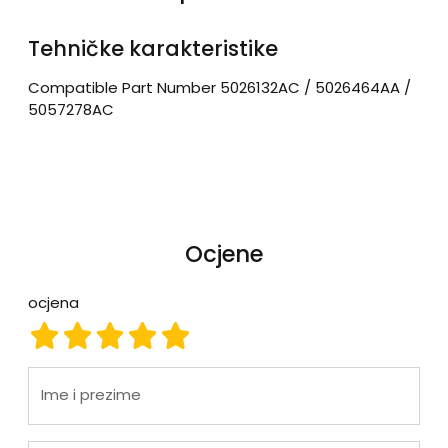
Tehničke karakteristike
Compatible Part Number 5026132AC / 5026464AA /
5057278AC
Ocjene
ocjena
ocjena 1
ocjena 2
ocjena 3
ocjena 4
ocjena 5
Ime i prezime