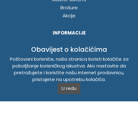
Brošure
Akcije
INFORMACIJE
Politika o kolačićima
Obavijest o kolačićima
Uslovi korištenja
Poštovani korisniče, naša stranica koristi kolačiće za
Politika privatnosti
poboljšanje korisničkog iskustva. Ako nastavite da
pretražujete i koristite našu internet prodavnicu,
pristajete na upotrebu kolačića.
TEMPUS DOO BRATUNAC
U redu
Svetog Save bb, 75420 Bratunac, Bosna i Hercegovina
Telefon
+38756/260-051
Mobilni
+38765/357-215
Mobilni
+38766/813-242
JIB 4405087080000
Porez 405087080000
Matični broj 59-01-0081-23