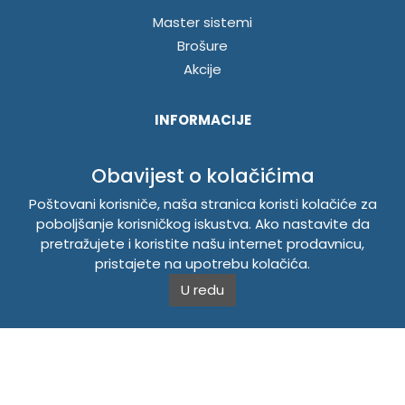
Master sistemi
Brošure
Akcije
INFORMACIJE
Politika o kolačićima
Obavijest o kolačićima
Uslovi korištenja
Politika privatnosti
Poštovani korisniče, naša stranica koristi kolačiće za
poboljšanje korisničkog iskustva. Ako nastavite da
pretražujete i koristite našu internet prodavnicu,
TEMPUS DOO BRATUNAC
pristajete na upotrebu kolačića.
U redu
Svetog Save bb, 75420 Bratunac, Bosna i Hercegovina
Telefon
+38756/260-051
Mobilni
+38765/357-215
Mobilni
+38766/813-242
JIB 4405087080000
Porez 405087080000