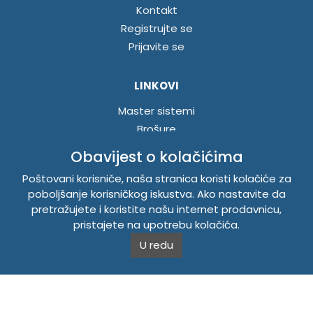
Kontakt
Registrujte se
Prijavite se
LINKOVI
Master sistemi
Brošure
Akcije
Obavijest o kolačićima
Poštovani korisniče, naša stranica koristi kolačiće za
INFORMACIJE
poboljšanje korisničkog iskustva. Ako nastavite da
pretražujete i koristite našu internet prodavnicu,
Politika o kolačićima
pristajete na upotrebu kolačića.
Uslovi korištenja
U redu
Politika privatnosti
TEMPUS DOO BRATUNAC