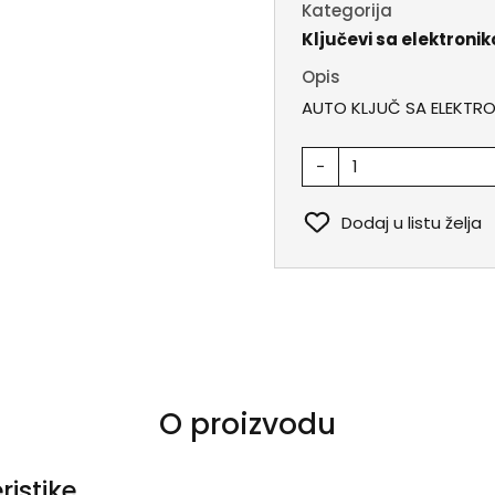
Kategorija
Ključevi sa elektroni
Opis
AUTO KLJUČ SA ELEKTR
-
Dodaj u listu želja
O proizvodu
ristike