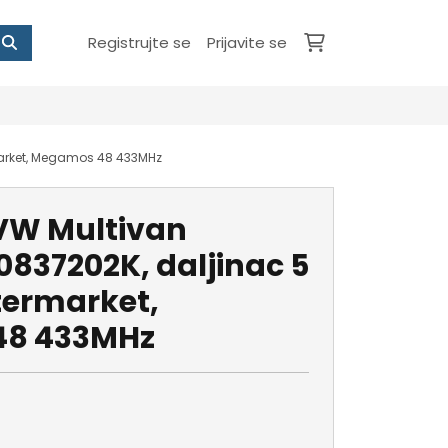
Registrujte se
Prijavite se
rmarket, Megamos 48 433MHz
 VW Multivan
0837202K, daljinac 5
termarket,
8 433MHz