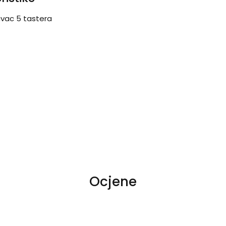
vac 5 tastera
Ocjene
 4
na 5