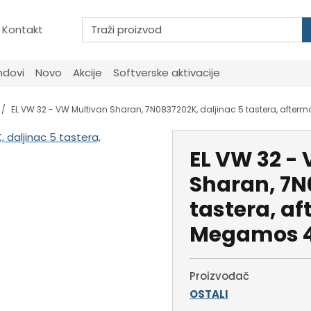
Kontakt
ndovi
Novo
Akcije
Softverske aktivacije
EL VW 32 - VW Multivan Sharan, 7N0837202K, daljinac 5 tastera, afte
EL VW 32 -
Sharan, 7N
tastera, af
Megamos 4
Proizvođač
OSTALI