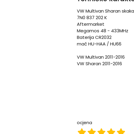
VW Multivan Sharan skaka
7N0 837 202 K
Aftermarket
Megamos 48 - 433MHz
Baterija CR2032
mač HU-HAA / HU66
VW Multivan 2011-2016
VW Sharan 2011-2016
ocjena
ocjena 1
ocjena 2
ocjena 3
ocjena
ocje