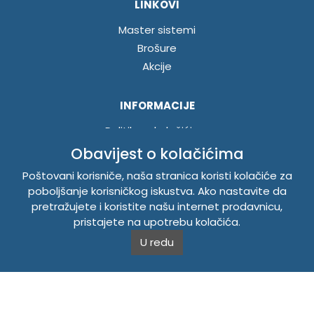
LINKOVI
Master sistemi
Brošure
Akcije
INFORMACIJE
Politika o kolačićima
Uslovi korištenja
Obavijest o kolačićima
Politika privatnosti
Poštovani korisniče, naša stranica koristi kolačiće za
poboljšanje korisničkog iskustva. Ako nastavite da
pretražujete i koristite našu internet prodavnicu,
TEMPUS DOO BRATUNAC
pristajete na upotrebu kolačića.
Svetog Save bb, 75420 Bratunac, Bosna i Hercegovina
U redu
Telefon
+38756/260-051
Mobilni
+38765/357-215
Mobilni
+38766/813-242
JIB 4405087080000