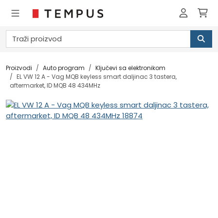
Proizvodi
Auto program
Ključevi sa elektronikom
EL VW 12 A - Vag MQB keyless smart daljinac 3 tastera,
aftermarket, ID MQB 48 434MHz