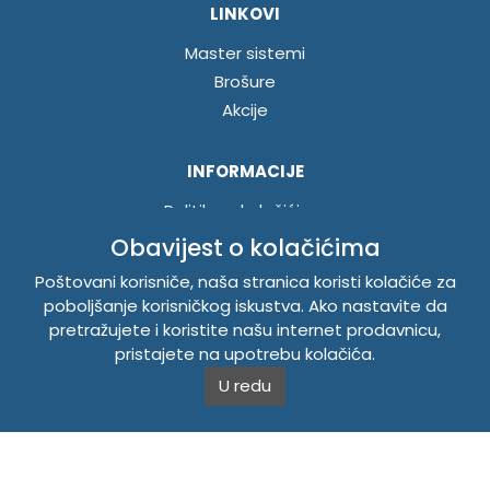
LINKOVI
Master sistemi
Brošure
Akcije
INFORMACIJE
Politika o kolačićima
Uslovi korištenja
Obavijest o kolačićima
Politika privatnosti
Poštovani korisniče, naša stranica koristi kolačiće za
poboljšanje korisničkog iskustva. Ako nastavite da
pretražujete i koristite našu internet prodavnicu,
TEMPUS DOO BRATUNAC
pristajete na upotrebu kolačića.
Svetog Save bb, 75420 Bratunac, Bosna i Hercegovina
U redu
Telefon
+38756/260-051
Mobilni
+38765/357-215
Mobilni
+38766/813-242
JIB 4405087080000