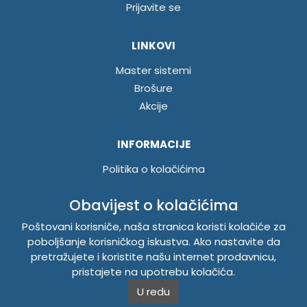
Prijavite se
LINKOVI
Master sistemi
Brošure
Akcije
INFORMACIJE
Politika o kolačićima
Uslovi korištenja
Obavijest o kolačićima
Politika privatnosti
Poštovani korisniče, naša stranica koristi kolačiće za
poboljšanje korisničkog iskustva. Ako nastavite da
TEMPUS DOO BRATUNAC
pretražujete i koristite našu internet prodavnicu,
pristajete na upotrebu kolačića.
Svetog Save bb, 75420 Bratunac, Bosna i Hercegovina
Telefon
+38756/260-051
U redu
Mobilni
+38765/357-215