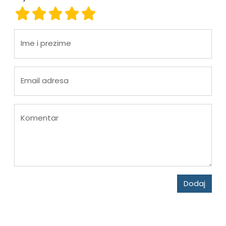
ocjena 1
ocjena 2
ocjena 3
ocjena 4
ocjena 5
Ime i prezime
Email adresa
Komentar
Dodaj