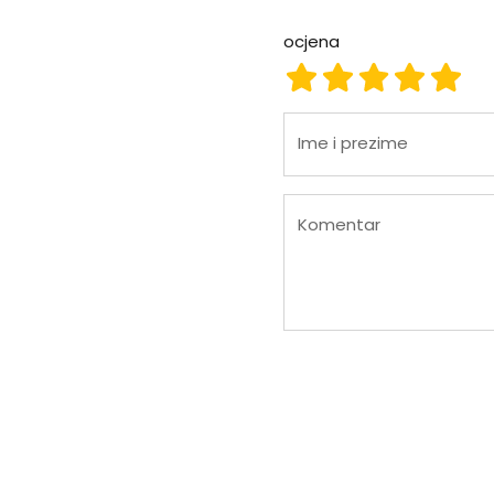
ocjena
ocjena 1
ocjena 2
ocjena 3
ocjena
ocje
Ime i prezime
Komentar