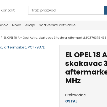
Kontakt
ndovi
Novo
Akcije
Softverske aktivacije
EL OPEL 18 A - Opel Astra, skakavac 3 tastera, aftermarket, PCF7937E, 43
EL OPEL 18 A
skakavac 3
aftermarke
MHz
Proizvođač
OSTALI