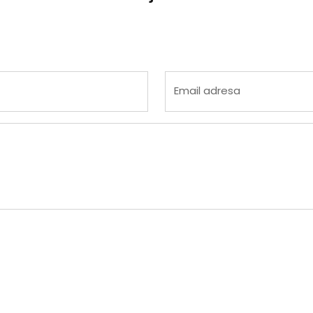
 4
na 5
Email adresa