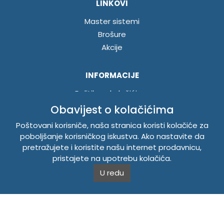
LINKOVI
Master sistemi
Brošure
Akcije
INFORMACIJE
Politika o kolačićima
Uslovi korištenja
Obavijest o kolačićima
Politika privatnosti
Poštovani korisniče, naša stranica koristi kolačiće za
poboljšanje korisničkog iskustva. Ako nastavite da
pretražujete i koristite našu internet prodavnicu,
TEMPUS DOO BRATUNAC
pristajete na upotrebu kolačića.
Svetog Save bb, 75420 Bratunac, Bosna i Hercegovina
U redu
Telefon
+38756/260-051
Mobilni
+38765/357-215
Mobilni
+38766/813-242
JIB 4405087080000