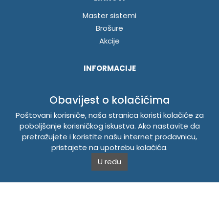
Master sistemi
Brošure
Akcije
INFORMACIJE
Politika o kolačićima
Obavijest o kolačićima
Uslovi korištenja
Politika privatnosti
Poštovani korisniče, naša stranica koristi kolačiće za
poboljšanje korisničkog iskustva. Ako nastavite da
pretražujete i koristite našu internet prodavnicu,
TEMPUS DOO BRATUNAC
pristajete na upotrebu kolačića.
U redu
Svetog Save bb, 75420 Bratunac, Bosna i Hercegovina
Telefon
+38756/260-051
Mobilni
+38765/357-215
Mobilni
+38766/813-242
JIB 4405087080000
Porez 405087080000