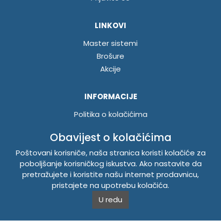
LINKOVI
Master sistemi
Brošure
Akcije
INFORMACIJE
Politika o kolačićima
Uslovi korištenja
Obavijest o kolačićima
Politika privatnosti
Poštovani korisniče, naša stranica koristi kolačiće za
poboljšanje korisničkog iskustva. Ako nastavite da
TEMPUS DOO BRATUNAC
pretražujete i koristite našu internet prodavnicu,
pristajete na upotrebu kolačića.
Svetog Save bb, 75420 Bratunac, Bosna i Hercegovina
U redu
Telefon
+38756/260-051
Mobilni
+38765/357-215