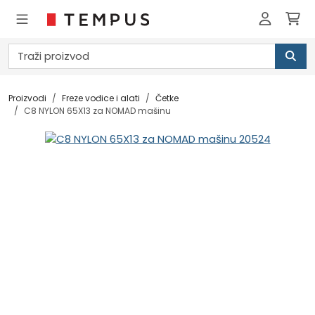
Proizvodi
Freze vođice i alati
Četke
C8 NYLON 65X13 za NOMAD mašinu