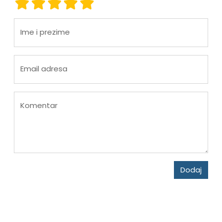
ocjena 1
ocjena 2
ocjena 3
ocjena 4
ocjena 5
Ime i prezime
Email adresa
Komentar
Dodaj