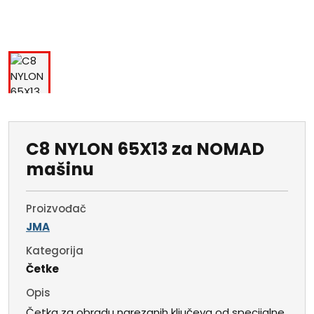
C8 NYLON 65X13 za NOMAD
mašinu
Proizvođač
JMA
Kategorija
Četke
Opis
Četka za obradu narezanih ključeva od specijalne