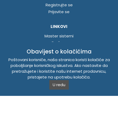
Registrujte se
Prijavite se
LINKOVI
Master sistemi
Brošure
Akcije
Obavijest o kolačićima
Poštovani korisniče, naša stranica koristi kolačiće za
INFORMACIJE
poboljšanje korisničkog iskustva. Ako nastavite da
pretražujete i koristite našu internet prodavnicu,
Politika o kolačićima
pristajete na upotrebu kolačića.
Uslovi korištenja
U redu
Politika privatnosti
TEMPUS DOO BRATUNAC
Svetog Save bb, 75420 Bratunac, Bosna i Hercegovina