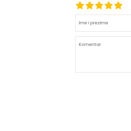
ocjena 1
ocjena 2
ocjena 3
ocjena
ocje
Ime i prezime
Komentar