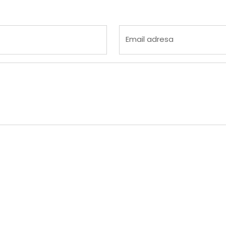
 4
na 5
Email adresa