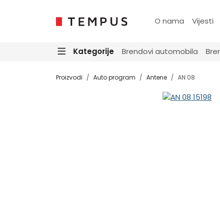
O nama
Vijesti
Kategorije
Brendovi automobila
Bre
Proizvodi
Auto program
Antene
AN 08