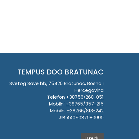
TEMPUS DOO BRATUNAC
Svetog Save bb, 75420 Bratunac, Bosna i
Hercegovina
Telefon
+38756/260-051
Mobilni
+38765/357-215
Mobilni
+38766/813-242
JIB 4405087080000
Porez 405087080000
Matični broj 59-01-0081-23
U redu