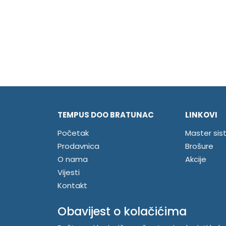
TEMPUS DOO BRATUNAC
LINKOVI
Početak
Master sis
Prodavnica
Brošure
O nama
Akcije
Vijesti
Kontakt
Registrujte se
Obavijest o kolačićima
Prijavite se