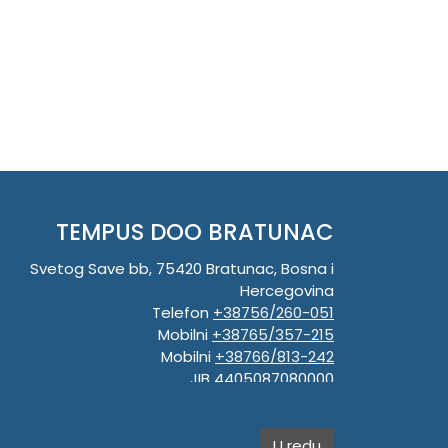
TEMPUS DOO BRATUNAC
Svetog Save bb, 75420 Bratunac, Bosna i
Hercegovina
Telefon
+38756/260-051
Mobilni
+38765/357-215
Mobilni
+38766/813-242
JIB 4405087080000
Porez 405087080000
Matični broj 59-01-0081-23
U redu