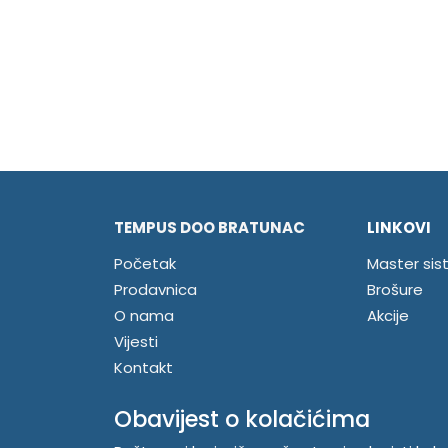
TEMPUS DOO BRATUNAC
LINKOVI
Početak
Master sis
Prodavnica
Brošure
O nama
Akcije
Vijesti
Kontakt
Registrujte se
Obavijest o kolačićima
Prijavite se