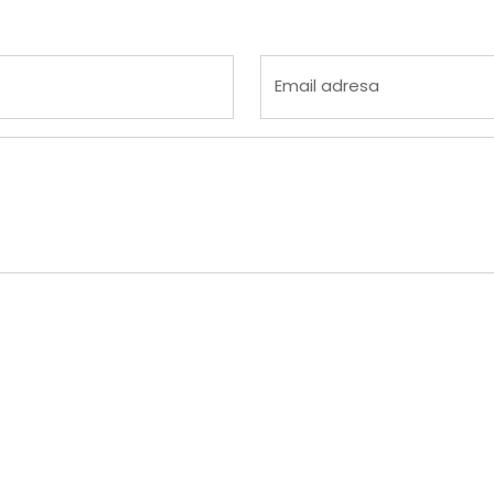
 4
na 5
Email adresa