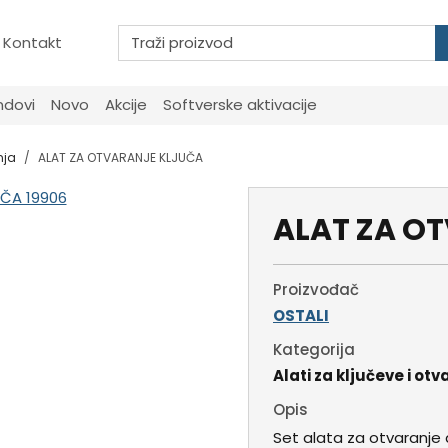
Kontakt
ndovi
Novo
Akcije
Softverske aktivacije
nja
ALAT ZA OTVARANJE KLJUČA
ALAT ZA O
Proizvođač
OSTALI
Kategorija
Alati za ključeve i ot
Opis
Set alata za otvaranje 