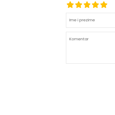
ocjena 1
ocjena 2
ocjena 3
ocjena
ocje
Ime i prezime
Komentar