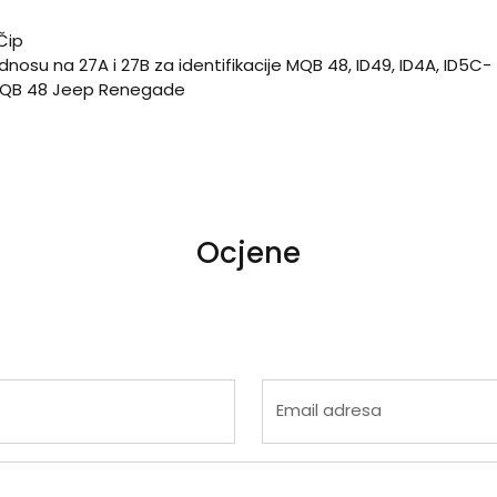
Čip
nosu na 27A i 27B za identifikacije MQB 48, ID49, ID4A, ID5C-
MQB 48 Jeep Renegade
Ocjene
 4
na 5
Email adresa