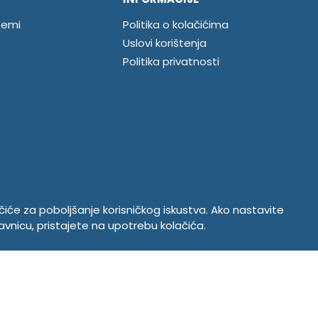
temi
Politika o kolačićima
Uslovi korištenja
Politika privatnosti
ačiće za poboljšanje korisničkog iskustva. Ako nastavite
avnicu, pristajete na upotrebu kolačića.
Copyright © 2026. Tempus DOO Bratunac. Sva prava zadržana
Powered by
CS Shop