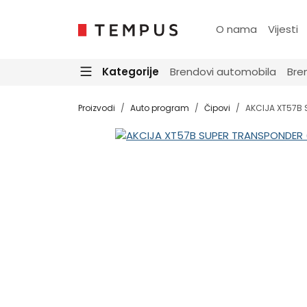
O nama
Vijesti
Kategorije
Brendovi automobila
Bre
Proizvodi
Auto program
Čipovi
AKCIJA XT57B