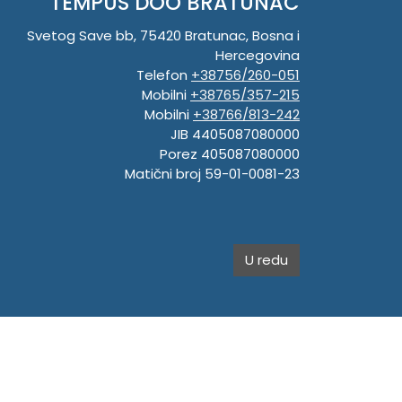
TEMPUS DOO BRATUNAC
Svetog Save bb, 75420 Bratunac, Bosna i
Hercegovina
Telefon
+38756/260-051
Mobilni
+38765/357-215
Mobilni
+38766/813-242
JIB 4405087080000
Porez 405087080000
Matični broj 59-01-0081-23
U redu
.