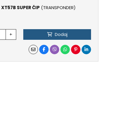
E
XT57B SUPER ČIP
(TRANSPONDER)
+
Dodaj