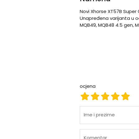
Novi Xhorse XT57B Super 
Unapređena varijanta u od
MQB49, MQB48 4.5 gen, 
ocjena
ocjena 1
ocjena 2
ocjena 3
ocjena
ocje
Ime i prezime
Komentar