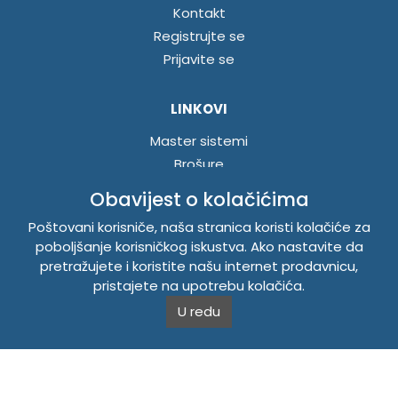
Kontakt
Registrujte se
Prijavite se
LINKOVI
Master sistemi
Brošure
Akcije
Obavijest o kolačićima
Poštovani korisniče, naša stranica koristi kolačiće za
INFORMACIJE
poboljšanje korisničkog iskustva. Ako nastavite da
pretražujete i koristite našu internet prodavnicu,
Politika o kolačićima
pristajete na upotrebu kolačića.
Uslovi korištenja
U redu
Politika privatnosti
TEMPUS DOO BRATUNAC