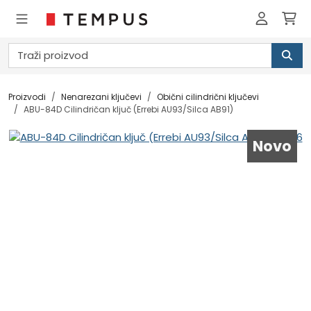
Proizvodi
Nenarezani ključevi
Obični cilindrični ključevi
ABU-84D Cilindričan ključ (Errebi AU93/Silca AB91)
Novo