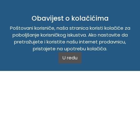
INFORMACIJE
Obavijest o kolačićima
Politika o kolačićima
Poštovani korisniče, naša stranica koristi kolačiće za
Uslovi korištenja
poboljšanje korisničkog iskustva. Ako nastavite da
Politika privatnosti
pretražujete i koristite našu internet prodavnicu,
pristajete na upotrebu kolačića.
TEMPUS DOO BRATUNAC
U redu
Svetog Save bb, 75420 Bratunac, Bosna i Hercegovina
Telefon
+38756/260-051
Mobilni
+38765/357-215
Mobilni
+38766/813-242
JIB 4405087080000
Porez 405087080000
Matični broj 59-01-0081-23
Copyright © 2026. Tempus DOO Bratunac. Sva prava
zadržana.