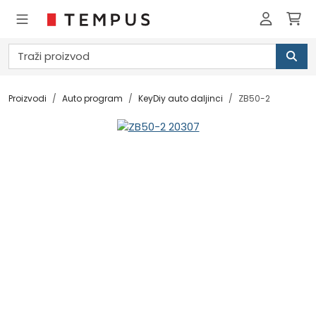
Proizvodi
Auto program
KeyDiy auto daljinci
ZB50-2