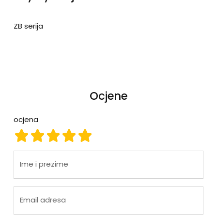
ZB serija
Ocjene
ocjena
ocjena 1
ocjena 2
ocjena 3
ocjena 4
ocjena 5
Ime i prezime
Email adresa