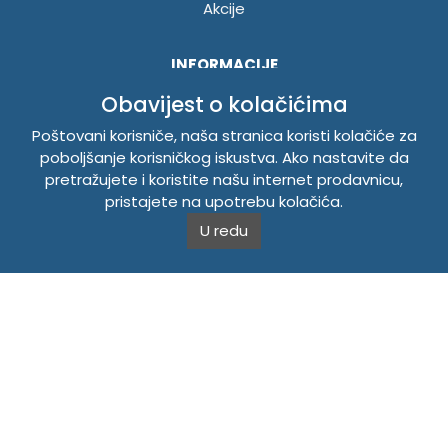
Akcije
INFORMACIJE
Obavijest o kolačićima
Politika o kolačićima
Uslovi korištenja
Poštovani korisniče, naša stranica koristi kolačiće za
Politika privatnosti
poboljšanje korisničkog iskustva. Ako nastavite da
pretražujete i koristite našu internet prodavnicu,
pristajete na upotrebu kolačića.
TEMPUS DOO BRATUNAC
U redu
Svetog Save bb, 75420 Bratunac, Bosna i Hercegovina
Telefon
+38756/260-051
Mobilni
+38765/357-215
Mobilni
+38766/813-242
JIB 4405087080000
Porez 405087080000
Matični broj 59-01-0081-23