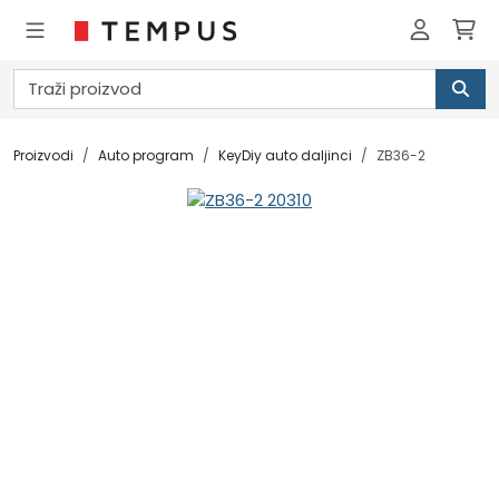
Proizvodi
Auto program
KeyDiy auto daljinci
ZB36-2