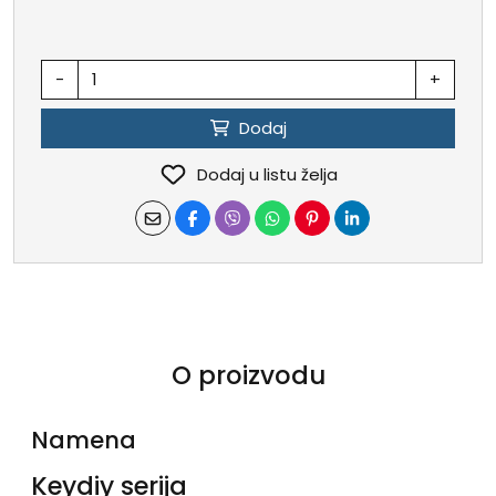
-
+
Dodaj
Dodaj u listu želja
O proizvodu
Namena
Keydiy serija