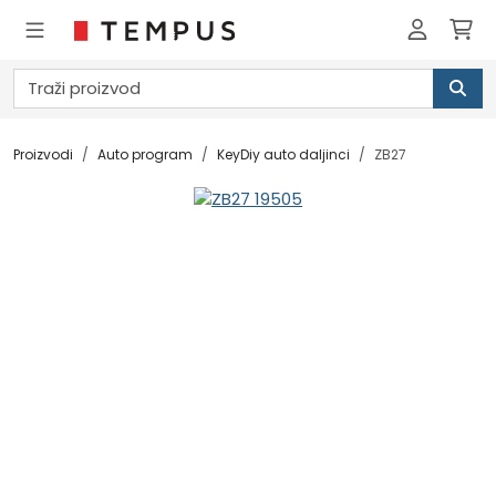
Proizvodi
Auto program
KeyDiy auto daljinci
ZB27