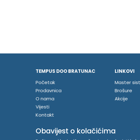
TEMPUS DOO BRATUNAC
LINKOVI
Početak
Master sis
Prodavnica
Brošure
O nama
Akcije
Vijesti
Kontakt
Registrujte se
Obavijest o kolačićima
Prijavite se