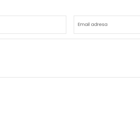
 4
na 5
Email adresa