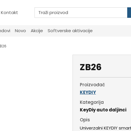
Kontakt
ndovi
Novo
Akcije
Softverske aktivacije
B26
ZB26
Proizvođač
KEYDIY
Kategorija
KeyDiy auto daljinci
Opis
Univerzalni KEYDIY smar