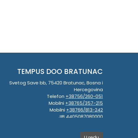
TEMPUS DOO BRATUNAC
Svetog Save bb, 75420 Bratunac, Bosna i
Hercegovina
Telefon
+38756/260-051
Mobilni
+38765/357-215
Mobilni
+38766/813-242
JIB 4405087080000
Porez 405087080000
Matični broj 59-01-0081-23
U redu