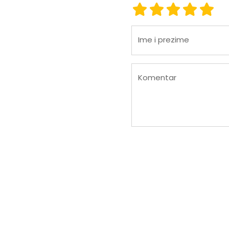
ocjena 1
ocjena 2
ocjena 3
ocjena
ocje
Ime i prezime
Komentar