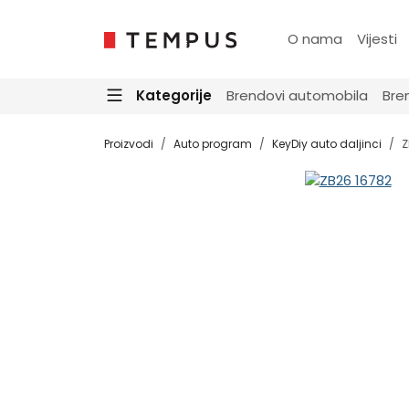
O nama
Vijesti
Kategorije
Brendovi automobila
Bre
Proizvodi
Auto program
KeyDiy auto daljinci
Z