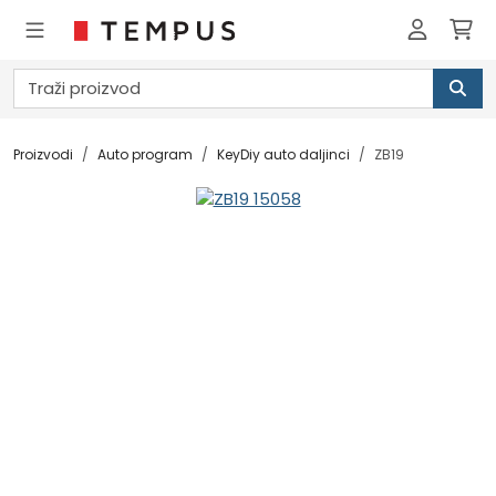
Proizvodi
Auto program
KeyDiy auto daljinci
ZB19