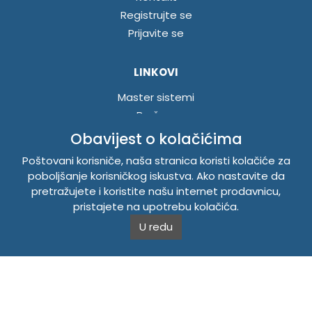
Registrujte se
Prijavite se
LINKOVI
Master sistemi
Brošure
Akcije
Obavijest o kolačićima
Poštovani korisniče, naša stranica koristi kolačiće za
INFORMACIJE
poboljšanje korisničkog iskustva. Ako nastavite da
pretražujete i koristite našu internet prodavnicu,
Politika o kolačićima
pristajete na upotrebu kolačića.
Uslovi korištenja
U redu
Politika privatnosti
TEMPUS DOO BRATUNAC
Svetog Save bb, 75420 Bratunac, Bosna i Hercegovina